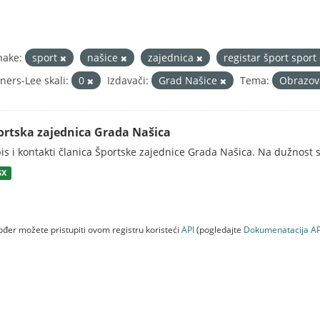
nake:
sport
našice
zajednica
registar šport sport
ners-Lee skali:
0
Izdavači:
Grad Našice
Tema:
Obrazova
ortska zajednica Grada Našica
is i kontakti članica Športske zajednice Grada Našica. Na dužnost s
SX
đer možete pristupiti ovom registru koristeći
API
(pogledajte
Dokumenаtаcijа AP