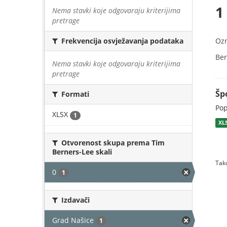
1
Nema stavki koje odgovaraju kriterijima
pretrage
Oz
Frekvencija osvježavanja podataka
Ber
Nema stavki koje odgovaraju kriterijima
pretrage
Šp
Formati
Pop
XLSX
1
XL
Otvorenost skupa prema Tim
Berners-Lee skali
Tako
0
1
Izdavači
Grad Našice
1