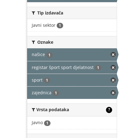
Tip izdavača
Javni sektor
1
Oznake
našice
1
registar šport sport djelatnost
1
sport
1
zajednica
1
Vrsta podataka
?
Javno
1