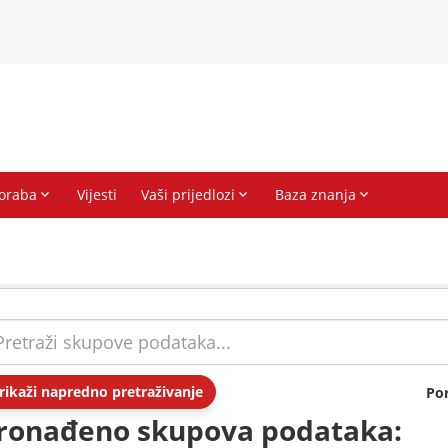
rikaži napredno pretraživanje
Po
ronađeno skupova podataka: