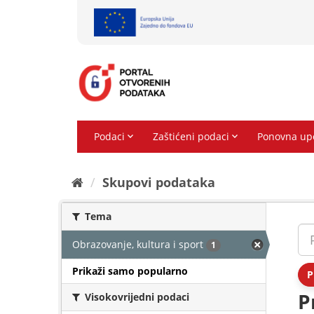
Preskoči
na
sadržaj
Skupovi podаtаkа
Tema
Obrazovanje, kultura i sport
1
Prikaži samo popularno
P
P
Visokovrijedni podaci