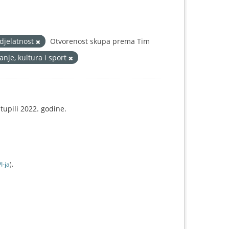
 djelatnost
Otvorenost skupa prema Tim
nje, kultura i sport
tupili 2022. godine.
I-jа
).