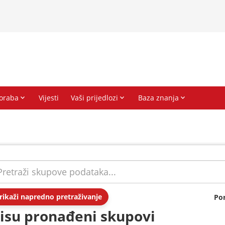
rikaži napredno pretraživanje
Po
isu pronađeni skupovi