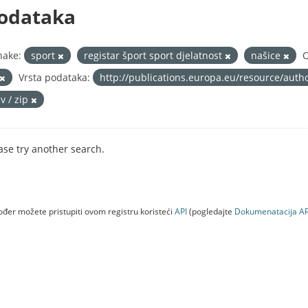
odataka
nake:
sport
registar šport sport djelatnost
našice
O
Vrsta podataka:
http://publications.europa.eu/resource/auth
v / zip
ase try another search.
đer možete pristupiti ovom registru koristeći
API
(pogledajte
Dokumenаtаcijа AP