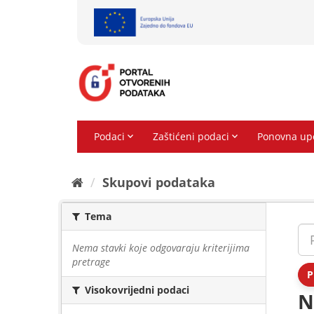
Preskoči
na
sadržaj
Skupovi podаtаkа
Tema
Nema stavki koje odgovaraju kriterijima
pretrage
P
Visokovrijedni podaci
N