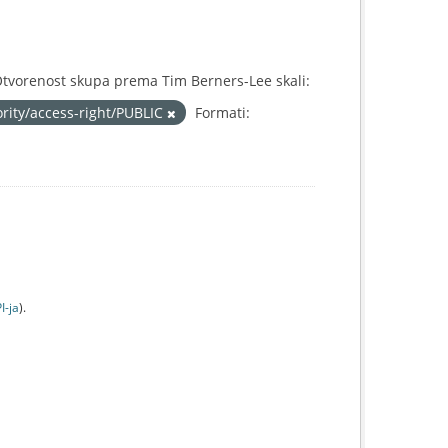
tvorenost skupa prema Tim Berners-Lee skali:
ority/access-right/PUBLIC
Formati:
I-jа
).