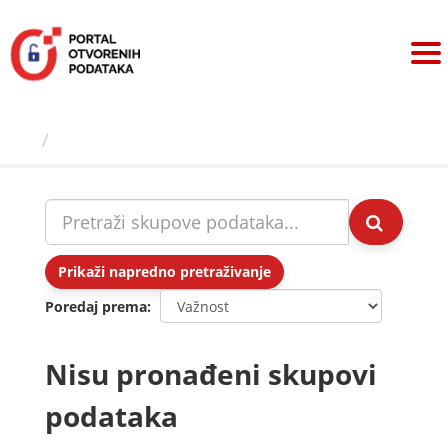
Preskoči
na
sadržaj
Skupovi podаtаkа
Prikaži napredno pretraživanje
Poredaj prema
Nisu pronađeni skupovi
podataka