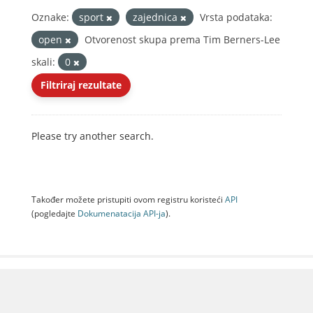
Oznake:
sport
zajednica
Vrsta podataka:
open
Otvorenost skupa prema Tim Berners-Lee
skali:
0
Filtriraj rezultate
Please try another search.
Također možete pristupiti ovom registru koristeći
API
(pogledajte
Dokumenаtаcijа API-jа
).