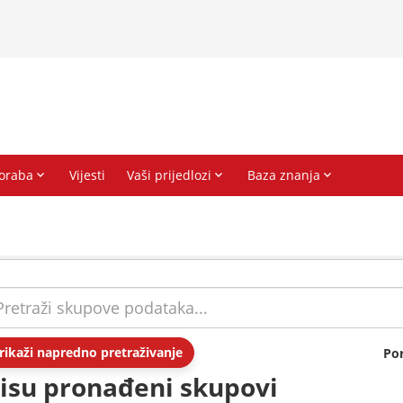
rikaži napredno pretraživanje
Po
isu pronađeni skupovi