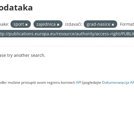
odataka
nake:
sport
zajednica
Izdavači:
grad-nasice
Format
ttp://publications.europa.eu/resource/authority/access-right/PUBL
ase try another search.
đer možete pristupiti ovom registru koristeći
API
(pogledajte
Dokumenаtаcijа AP