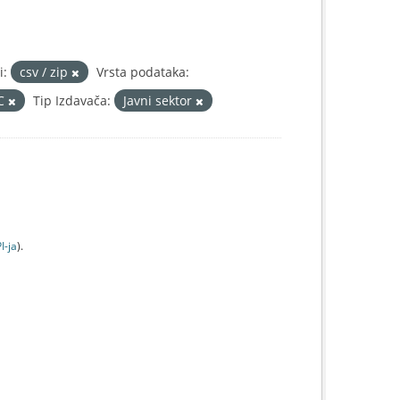
i:
csv / zip
Vrsta podataka:
IC
Tip Izdavača:
Javni sektor
I-jа
).