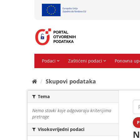
Preskoči
na
sadržaj
Skupovi podаtаkа
Tema
Nema stavki koje odgovaraju kriterijima
pretrage
P
Visokovrijedni podaci
N