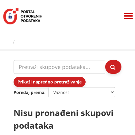
Preskoči
na
sadržaj
Skupovi podаtаkа
Prikaži napredno pretraživanje
Poredaj prema
Nisu pronađeni skupovi
podataka