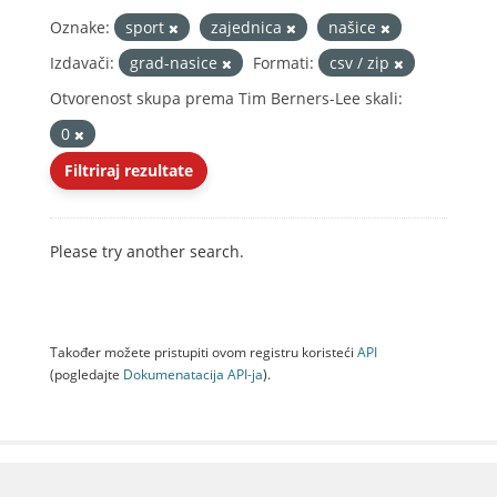
Oznake:
sport
zajednica
našice
Izdavači:
grad-nasice
Formati:
csv / zip
Otvorenost skupa prema Tim Berners-Lee skali:
0
Filtriraj rezultate
Please try another search.
Također možete pristupiti ovom registru koristeći
API
(pogledajte
Dokumenаtаcijа API-jа
).