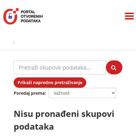
Preskoči
na
sadržaj
Skupovi podаtаkа
Prikaži napredno pretraživanje
Poredaj prema
Nisu pronađeni skupovi
podataka