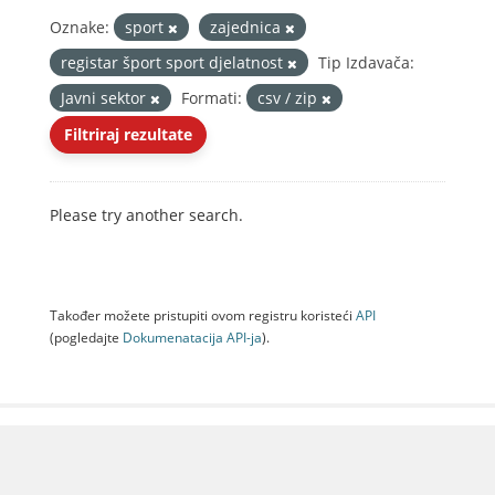
Oznake:
sport
zajednica
registar šport sport djelatnost
Tip Izdavača:
Javni sektor
Formati:
csv / zip
Filtriraj rezultate
Please try another search.
Također možete pristupiti ovom registru koristeći
API
(pogledajte
Dokumenаtаcijа API-jа
).