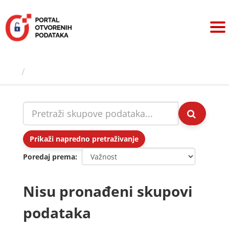
Preskoči
na
sadržaj
Skupovi podаtаkа
Prikaži napredno pretraživanje
Poredaj prema
Nisu pronađeni skupovi
podataka