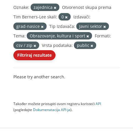
Oznake:
zajednica
Otvorenost skupa prema
Tim Berners-Lee skali:
0
Izdavači:
grad-nasice
Tip Izdavača:
Javni sektor
Tema:
Obrazovanje, kultura i sport
Formati:
csv / zip
Vrsta podataka:
public
Filtriraj rezultate
Please try another search.
Također možete pristupiti ovom registru koristeći
API
(pogledajte
Dokumenаtаcijа API-jа
).