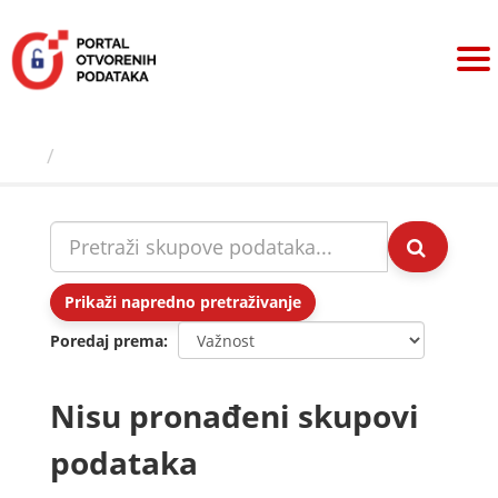
Preskoči
na
sadržaj
Skupovi podаtаkа
Prikaži napredno pretraživanje
Poredaj prema
Nisu pronađeni skupovi
podataka