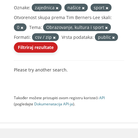
Oznake:
zajednica
našice
sport
Otvorenost skupa prema Tim Berners-Lee skali:
0
Tema:
Obrazovanje, kultura i sport
Formati:
csv / zip
Vrsta podataka:
public
Filtriraj rezultate
Please try another search.
Također možete pristupiti ovom registru koristeći
API
(pogledajte
Dokumenаtаcijа API-jа
).