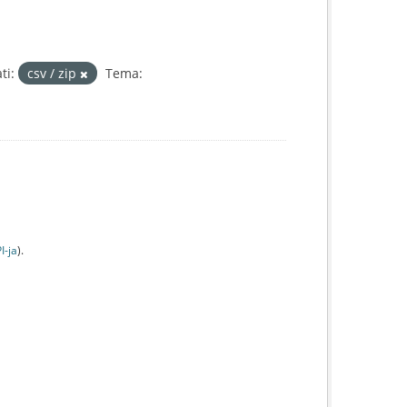
ti:
csv / zip
Tema:
I-jа
).