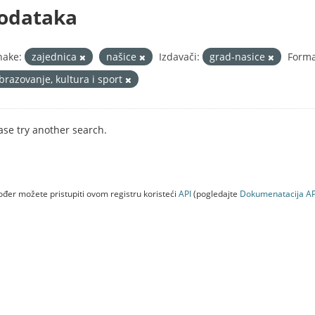
odataka
nake:
zajednica
našice
Izdavači:
grad-nasice
Forma
brazovanje, kultura i sport
ase try another search.
đer možete pristupiti ovom registru koristeći
API
(pogledajte
Dokumenаtаcijа AP