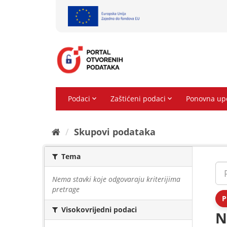
Preskoči
na
sadržaj
Skupovi podаtаkа
Tema
Nema stavki koje odgovaraju kriterijima
pretrage
P
Visokovrijedni podaci
N