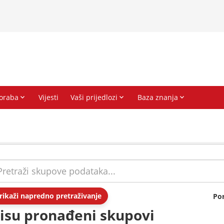
rikaži napredno pretraživanje
Po
isu pronađeni skupovi