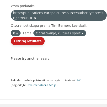
Vrsta podataka:
http://publications.europa.eu/resource/authority/access-
right/PUBLIC
Otvorenost skupa prema Tim Berners-Lee skali:
0
Tema:
Obrazovanje, kultura i sport
Filtriraj rezultate
Please try another search.
Također možete pristupiti ovom registru koristeći
API
(pogledajte
Dokumenаtаcijа API-jа
).