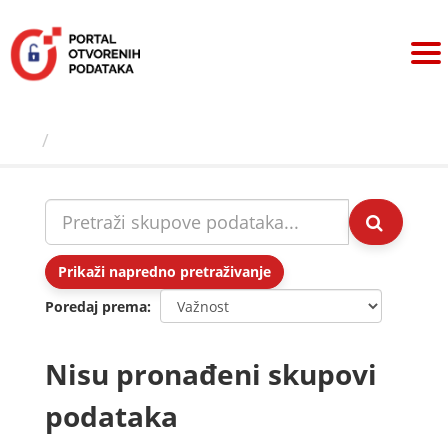
Preskoči
na
sadržaj
Skupovi podаtаkа
Prikaži napredno pretraživanje
Poredaj prema
Nisu pronađeni skupovi
podataka