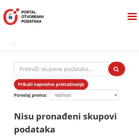
Preskoči
na
sadržaj
Skupovi podаtаkа
Prikaži napredno pretraživanje
Poredaj prema
Nisu pronađeni skupovi
podataka