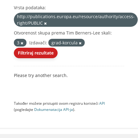
Vrsta podataka:
http://publications.europa.eu/resource/authority/access-
right/PUBLIC
Otvorenost skupa prema Tim Berners-Lee skali:
3
Izdavači:
grad-korcula
Filtriraj rezultate
Please try another search.
Također možete pristupiti ovom registru koristeći
API
(pogledajte
Dokumenаtаcijа API-jа
).