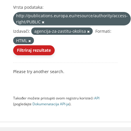
Vrsta podataka:
http://publications.europa.eu/resource/authority/access-
right/PUBLIC
Izdavači:
agencija-za-zastitu-okolisa
Formati:
HTML
Filtriraj rezultate
Please try another search.
Također možete pristupiti ovom registru koristeći
API
(pogledajte
Dokumenаtаcijа API-jа
).