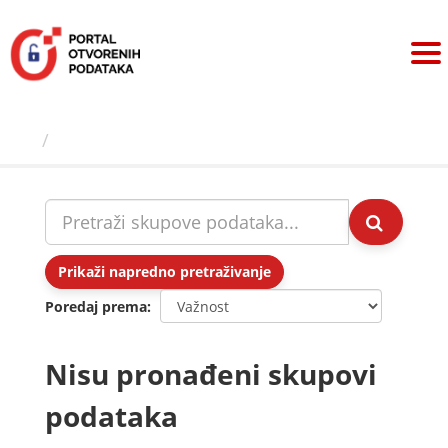
Preskoči
na
sadržaj
Skupovi podаtаkа
Prikaži napredno pretraživanje
Poredaj prema
Nisu pronađeni skupovi
podataka