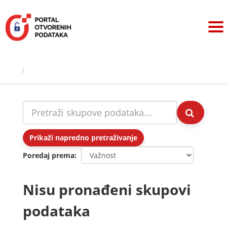
Preskoči
na
sadržaj
Skupovi podаtаkа
Prikaži napredno pretraživanje
Poredaj prema
Nisu pronađeni skupovi
podataka