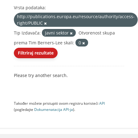
Vrsta podataka:
http://publications.europa.eu/resource/authority/access-
right/PUBLIC
Tip Izdavača:
Javni sektor
Otvorenost skupa
prema Tim Berners-Lee skali:
0
Filtriraj rezultate
Please try another search.
Također možete pristupiti ovom registru koristeći
API
(pogledajte
Dokumenаtаcijа API-jа
).