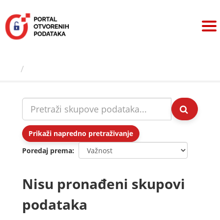
Preskoči
na
sadržaj
Skupovi podаtаkа
Prikaži napredno pretraživanje
Poredaj prema
Nisu pronađeni skupovi
podataka