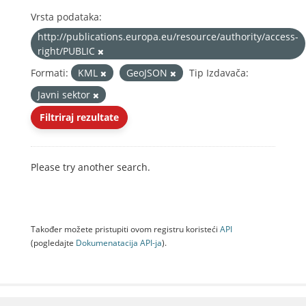
Vrsta podataka:
http://publications.europa.eu/resource/authority/access-
right/PUBLIC
Formati:
KML
GeoJSON
Tip Izdavača:
Javni sektor
Filtriraj rezultate
Please try another search.
Također možete pristupiti ovom registru koristeći
API
(pogledajte
Dokumenаtаcijа API-jа
).