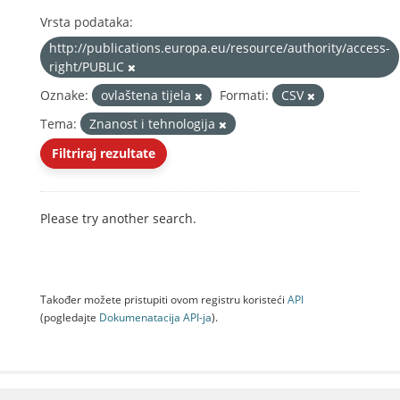
Vrsta podataka:
http://publications.europa.eu/resource/authority/access-
right/PUBLIC
Oznake:
ovlaštena tijela
Formati:
CSV
Tema:
Znanost i tehnologija
Filtriraj rezultate
Please try another search.
Također možete pristupiti ovom registru koristeći
API
(pogledajte
Dokumenаtаcijа API-jа
).