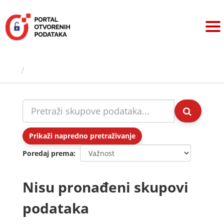
Preskoči
na
sadržaj
Skupovi podаtаkа
Prikaži napredno pretraživanje
Poredaj prema
Nisu pronađeni skupovi
podataka