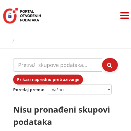
Preskoči
na
sadržaj
Skupovi podаtаkа
Prikaži napredno pretraživanje
Poredaj prema
Nisu pronađeni skupovi
podataka