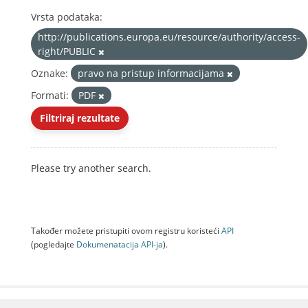
Vrsta podataka:
http://publications.europa.eu/resource/authority/access-
right/PUBLIC
Oznake:
pravo na pristup informacijama
Formati:
PDF
Filtriraj rezultate
Please try another search.
Također možete pristupiti ovom registru koristeći
API
(pogledajte
Dokumenаtаcijа API-jа
).