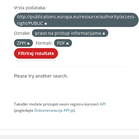
Vrsta podataka:
http://publications.europa.eu/resource/authority/access-
right/PUBLIC
Oznake:
pravo na pristup informacijama
ZPPI
Formati:
PDF
Filtriraj rezultate
Please try another search.
Također možete pristupiti ovom registru koristeći
API
(pogledajte
Dokumenаtаcijа API-jа
).