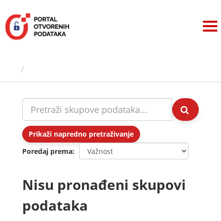
Preskoči
na
sadržaj
Skupovi podаtаkа
Prikaži napredno pretraživanje
Poredaj prema
Nisu pronađeni skupovi
podataka