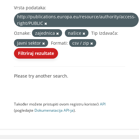
Vrsta podataka:
http://publications.europa.eu/resource/authority/access-
right/PUBLIC
Oznake:
zajednica
našice
Tip Izdavača:
Javni sektor
Formati:
csv / zip
Filtriraj rezultate
Please try another search.
Također možete pristupiti ovom registru koristeći
API
(pogledajte
Dokumenаtаcijа API-jа
).