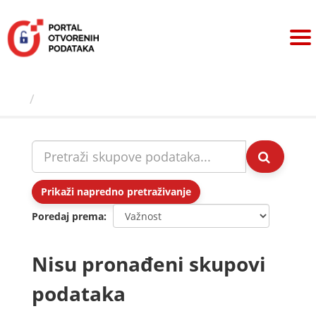
Preskoči
na
sadržaj
Skupovi podаtаkа
Prikaži napredno pretraživanje
Poredaj prema
Nisu pronađeni skupovi
podataka