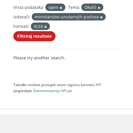
Vrsta podataka:
open
Tema:
Okoliš
Izdavači:
ministarstvo-unutarnjih-poslova
Formati:
XLSX
Filtriraj rezultate
Please try another search.
Također možete pristupiti ovom registru koristeći
API
(pogledajte
Dokumenаtаcijа API-jа
).