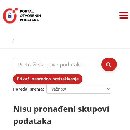
Preskoči
na
sadržaj
Skupovi podаtаkа
Prikaži napredno pretraživanje
Poredaj prema
Nisu pronađeni skupovi
podataka