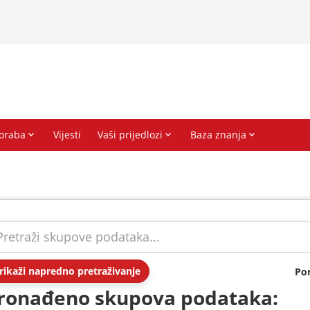
rikaži napredno pretraživanje
Po
ronađeno skupova podataka: