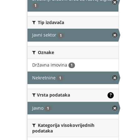
1
Tip izdavača
Javni sektor
1
Oznake
Državna imovina
1
Nekretnine
1
Vrsta podataka
?
Javno
1
Kategorija visokovrijednih
podataka