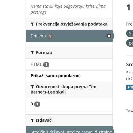
1
Nema stavki koje odgovaraju kriterijima
pretrage
Fre
Frekvencija osvježavanja podataka
S
Dnevno
1
p
Formati
Sr
HTML
1
Sre
Prikaži samo popularno
drž
Otvorenost skupa prema Tim
HT
Berners-Lee skali
0
1
Tako
Izdavači
Središnji državni ured za razvoj digitalnog društv