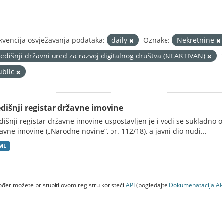
kvencija osvježavanja podataka:
daily
Oznake:
Nekretnine
redišnji državni ured za razvoj digitalnog društva (NEAKTIVAN)
ublic
edišnji registar državne imovine
dišnji registar državne imovine uspostavljen je i vodi se sukladn
avne imovine („Narodne novine“, br. 112/18), a javni dio nudi...
ML
đer možete pristupiti ovom registru koristeći
API
(pogledajte
Dokumenаtаcijа AP
a (NEAKTIVAN)