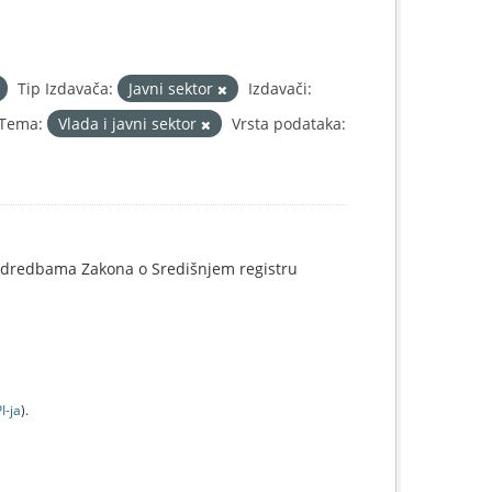
Tip Izdavača:
Javni sektor
Izdavači:
Tema:
Vlada i javni sektor
Vrsta podataka:
o odredbama Zakona o Središnjem registru
I-jа
).