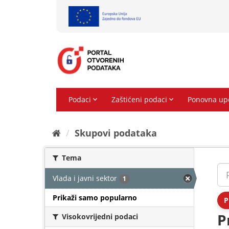
Preskoči
na
sadržaj
Skupovi podаtаkа
Tema
Vlada i javni sektor
1
Prikaži samo popularno
P
P
Visokovrijedni podaci