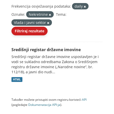
Frekvencija osvježavanja podataka:
daily
Oznake:
Nekretnine
Tema:
Vlada i javni sektor
Filtriraj rezultate
Središnji registar državne imovine
Središnji registar državne imovine uspostavljen je i
vodi se sukladno odredbama Zakona o Središnjem
registru državne imovine („Narodne novine“, br.
112/18), a javni dio nudi...
HTML
Također možete pristupiti ovom registru koristeći
API
(pogledajte
Dokumenаtаcijа API-jа
).