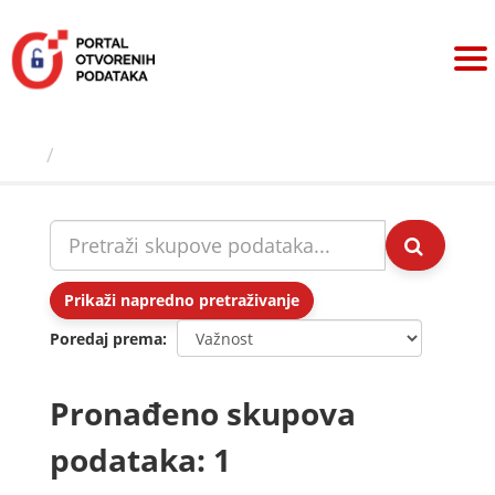
Preskoči
na
sadržaj
Skupovi podаtаkа
Prikaži napredno pretraživanje
Poredaj prema
Pronađeno skupova
podataka: 1