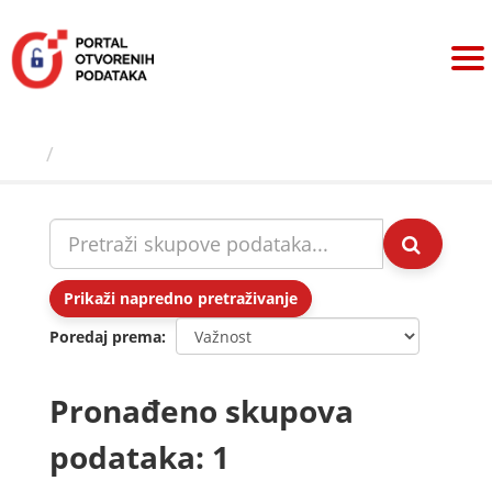
Preskoči
na
sadržaj
Skupovi podаtаkа
Prikaži napredno pretraživanje
Poredaj prema
Pronađeno skupova
podataka: 1