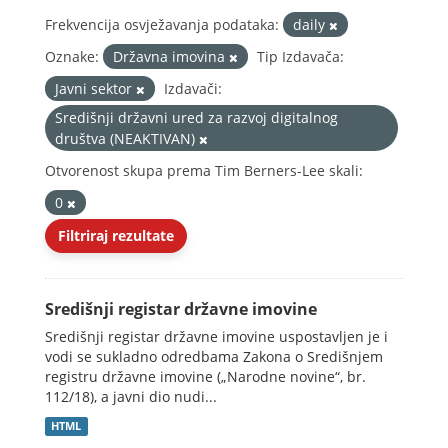
Frekvencija osvježavanja podataka:
daily
Oznake:
Državna imovina
Tip Izdavača:
Javni sektor
Izdavači:
Središnji državni ured za razvoj digitalnog
društva (NEAKTIVAN)
Otvorenost skupa prema Tim Berners-Lee skali:
0
Filtriraj rezultate
Središnji registar državne imovine
Središnji registar državne imovine uspostavljen je i
vodi se sukladno odredbama Zakona o Središnjem
registru državne imovine („Narodne novine“, br.
112/18), a javni dio nudi...
HTML