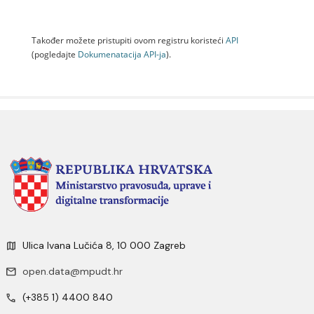
Također možete pristupiti ovom registru koristeći
API
(pogledajte
Dokumenаtаcijа API-jа
).