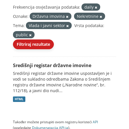
Frekvencija osvježavanja podataka:
daily
Oznake:
Državna imovina
Nekretnine
Tema:
Vlada i javni sektor
Vrsta podataka:
public
Filtriraj rezultate
Središnji registar državne imovine
Središnji registar državne imovine uspostavljen je i
vodi se sukladno odredbama Zakona o Središnjem
registru državne imovine („Narodne novine“, br.
112/18), a javni dio nudi...
HTML
Također možete pristupiti ovom registru koristeći
API
(pogledajte
Dokumenаtаcijа API-jа
).