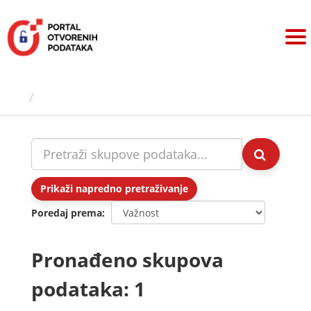
Preskoči
na
sadržaj
Skupovi podаtаkа
Prikaži napredno pretraživanje
Poredaj prema
Pronađeno skupova
podataka: 1