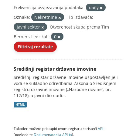
Frekvencija osvježavanja podataka:
daily
Oznake:
Nekretnine
Tip Izdavača:
Javni sektor
Otvorenost skupa prema Tim
Berners-Lee skali:
0
Filtriraj rezultate
Središnji registar državne imovine
Središnji registar državne imovine uspostavljen je i
vodi se sukladno odredbama Zakona o Središnjem
registru državne imovine („Narodne novine“, br.
112/18), a javni dio nudi...
HTML
Također možete pristupiti ovom registru koristeći
API
(pogledajte
Dokumenаtаcijа API-jа
).