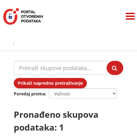
Preskoči
na
sadržaj
Skupovi podаtаkа
Prikaži napredno pretraživanje
Poredaj prema
Pronađeno skupova
podataka: 1