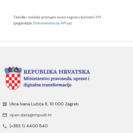
Također možete pristupiti ovom registru koristeći
API
(pogledajte
Dokumenаtаcijа API-jа
).