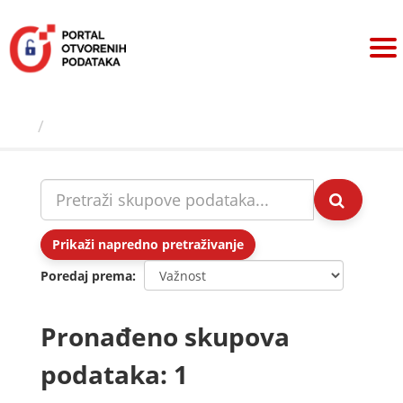
Preskoči
na
sadržaj
Skupovi podаtаkа
Prikaži napredno pretraživanje
Poredaj prema
Pronađeno skupova
podataka: 1