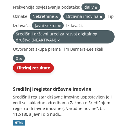
Frekvencija osvježavanja podataka:
daily
Oznake:
Nekretnine
Državna imovina
Tip
Izdavača:
Javni sektor
Izdavači:
Središnji državni ured za razvoj digitalnog
društva (NEAKTIVAN)
Otvorenost skupa prema Tim Berners-Lee skali:
0
Filtriraj rezultate
Središnji registar državne imovine
Središnji registar državne imovine uspostavljen je i
vodi se sukladno odredbama Zakona o Središnjem
registru državne imovine („Narodne novine“, br.
112/18), a javni dio nudi...
HTML