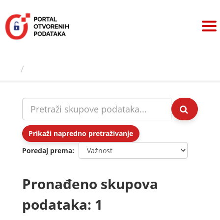
Preskoči
na
sadržaj
Skupovi podаtаkа
Prikaži napredno pretraživanje
Poredaj prema
Pronađeno skupova
podataka: 1