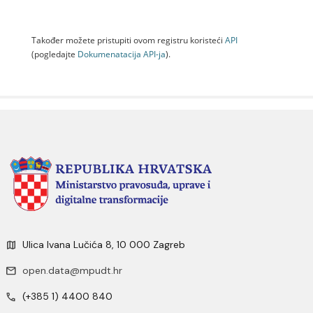
Također možete pristupiti ovom registru koristeći
API
(pogledajte
Dokumenаtаcijа API-jа
).