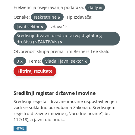
Frekvencija osvježavanja podataka:
daily
Oznake:
Nekretnine
Tip Izdavača:
Javni sektor
Izdavači:
Središnji državni ured za razvoj digitalnog
društva (NEAKTIVAN)
Otvorenost skupa prema Tim Berners-Lee skali:
0
Tema:
Vlada i javni sektor
Filtriraj rezultate
Središnji registar državne imovine
Središnji registar državne imovine uspostavljen je i
vodi se sukladno odredbama Zakona o Središnjem
registru državne imovine („Narodne novine“, br.
112/18), a javni dio nudi...
HTML