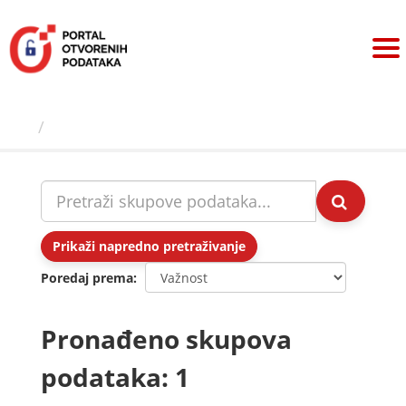
Preskoči
na
sadržaj
Skupovi podаtаkа
Prikaži napredno pretraživanje
Poredaj prema
Pronađeno skupova
podataka: 1