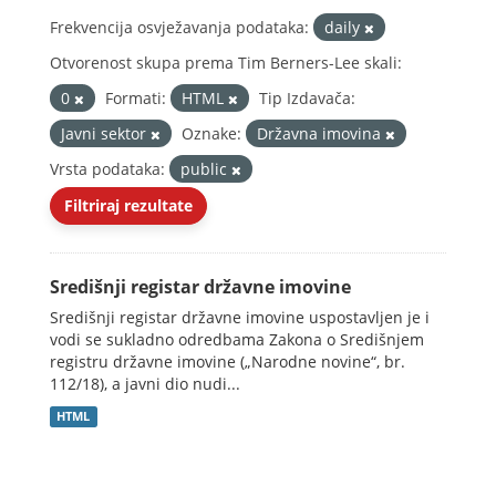
Frekvencija osvježavanja podataka:
daily
Otvorenost skupa prema Tim Berners-Lee skali:
0
Formati:
HTML
Tip Izdavača:
Javni sektor
Oznake:
Državna imovina
Vrsta podataka:
public
Filtriraj rezultate
Središnji registar državne imovine
Središnji registar državne imovine uspostavljen je i
vodi se sukladno odredbama Zakona o Središnjem
registru državne imovine („Narodne novine“, br.
112/18), a javni dio nudi...
HTML