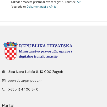
Također možete pristupiti ovom registru koristeći
API
(pogledajte
Dokumenаtаcijа API-jа
).