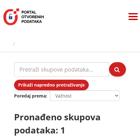
Preskoči
na
sadržaj
Skupovi podаtаkа
Prikaži napredno pretraživanje
Poredaj prema
Pronađeno skupova
podataka: 1