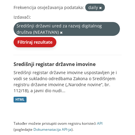
Frekvencija osvježavanja podataka:
daily
Izdavači:
Središnji državni ured za razvoj digitalnog
društva (NEAKTIVAN)
Filtriraj rezultate
Središnji registar državne imovine
Središnji registar državne imovine uspostavljen je i
vodi se sukladno odredbama Zakona o Središnjem
registru državne imovine („Narodne novine“, br.
112/18), a javni dio nudi...
HTML
Također možete pristupiti ovom registru koristeći
API
(pogledajte
Dokumenаtаcijа API-jа
).