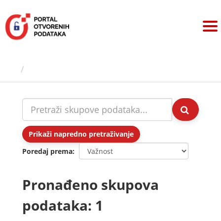
Preskoči
na
sadržaj
Skupovi podаtаkа
Prikaži napredno pretraživanje
Poredaj prema
Pronađeno skupova
podataka: 1