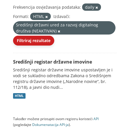
Frekvencija osvježavanja podataka:
daily
Formati:
HTML
Izdavači:
Središnji državni ured za razvoj digitalnog
društva (NEAKTIVAN)
Filtriraj rezultate
Središnji registar državne imovine
Središnji registar državne imovine uspostavljen je i
vodi se sukladno odredbama Zakona o Središnjem
registru državne imovine („Narodne novine“, br.
112/18), a javni dio nudi...
HTML
Također možete pristupiti ovom registru koristeći
API
(pogledajte
Dokumenаtаcijа API-jа
).