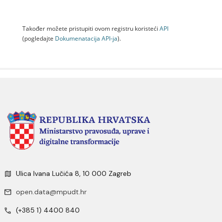
Također možete pristupiti ovom registru koristeći
API
(pogledajte
Dokumenаtаcijа API-jа
).