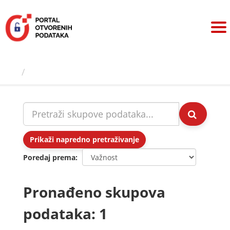
Preskoči
na
sadržaj
Skupovi podаtаkа
Prikaži napredno pretraživanje
Poredaj prema
Pronađeno skupova
podataka: 1