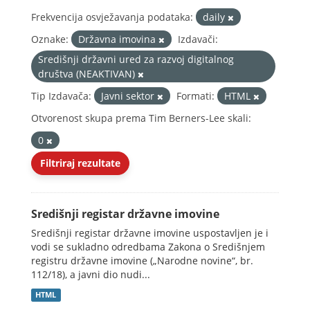
Frekvencija osvježavanja podataka:
daily
Oznake:
Državna imovina
Izdavači:
Središnji državni ured za razvoj digitalnog
društva (NEAKTIVAN)
Tip Izdavača:
Javni sektor
Formati:
HTML
Otvorenost skupa prema Tim Berners-Lee skali:
0
Filtriraj rezultate
Središnji registar državne imovine
Središnji registar državne imovine uspostavljen je i
vodi se sukladno odredbama Zakona o Središnjem
registru državne imovine („Narodne novine“, br.
112/18), a javni dio nudi...
HTML