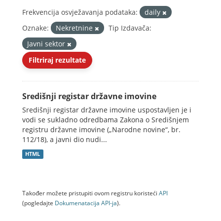
Frekvencija osvježavanja podataka:
daily
Oznake:
Nekretnine
Tip Izdavača:
Javni sektor
Filtriraj rezultate
Središnji registar državne imovine
Središnji registar državne imovine uspostavljen je i
vodi se sukladno odredbama Zakona o Središnjem
registru državne imovine („Narodne novine“, br.
112/18), a javni dio nudi...
HTML
Također možete pristupiti ovom registru koristeći
API
(pogledajte
Dokumenаtаcijа API-jа
).