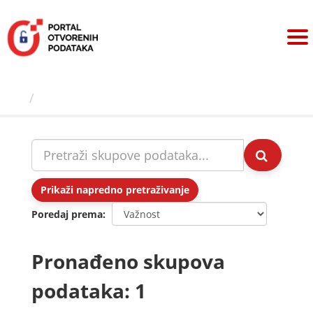
Preskoči
na
sadržaj
Skupovi podаtаkа
Prikaži napredno pretraživanje
Poredaj prema
Pronađeno skupova
podataka: 1