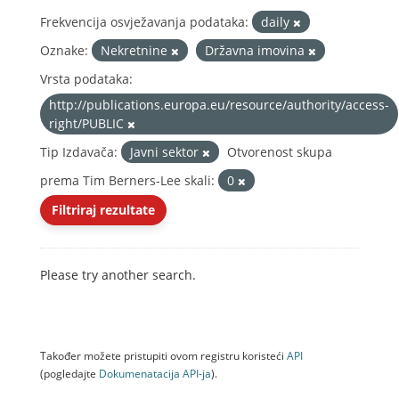
Frekvencija osvježavanja podataka:
daily
Oznake:
Nekretnine
Državna imovina
Vrsta podataka:
http://publications.europa.eu/resource/authority/access-
right/PUBLIC
Tip Izdavača:
Javni sektor
Otvorenost skupa
prema Tim Berners-Lee skali:
0
Filtriraj rezultate
Please try another search.
Također možete pristupiti ovom registru koristeći
API
(pogledajte
Dokumenаtаcijа API-jа
).