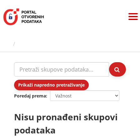
Preskoči
na
sadržaj
Skupovi podаtаkа
Prikaži napredno pretraživanje
Poredaj prema
Nisu pronađeni skupovi
podataka