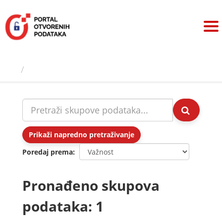
Preskoči
na
sadržaj
Skupovi podаtаkа
Prikaži napredno pretraživanje
Poredaj prema
Pronađeno skupova
podataka: 1