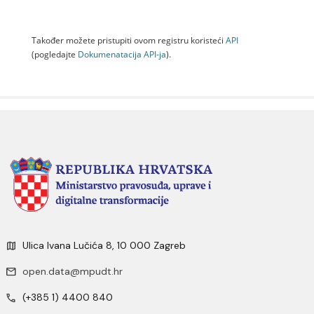
Također možete pristupiti ovom registru koristeći
API
(pogledajte
Dokumenаtаcijа API-jа
).