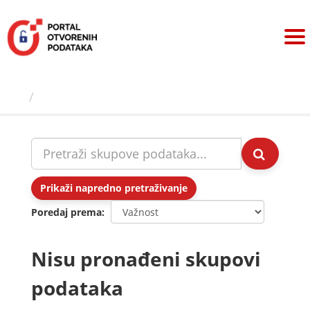
Preskoči
na
sadržaj
Skupovi podаtаkа
Prikaži napredno pretraživanje
Poredaj prema
Nisu pronađeni skupovi
podataka