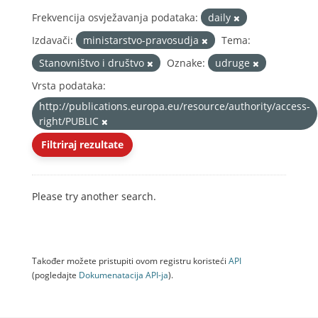
Frekvencija osvježavanja podataka:
daily
Izdavači:
ministarstvo-pravosudja
Tema:
Stanovništvo i društvo
Oznake:
udruge
Vrsta podataka:
http://publications.europa.eu/resource/authority/access-
right/PUBLIC
Filtriraj rezultate
Please try another search.
Također možete pristupiti ovom registru koristeći
API
(pogledajte
Dokumenаtаcijа API-jа
).