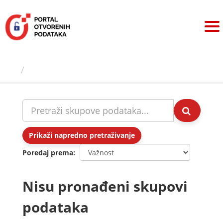
Preskoči
na
sadržaj
Skupovi podаtаkа
Prikaži napredno pretraživanje
Poredaj prema
Nisu pronađeni skupovi
podataka