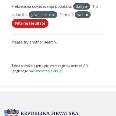
Frekvencija osvježavanja podataka:
daily
Tip
Izdavača:
Javni sektor
Formati:
web
Filtriraj rezultate
Please try another search.
Također možete pristupiti ovom registru koristeći
API
(pogledajte
Dokumenаtаcijа API-jа
).