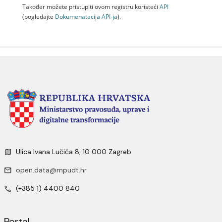
Također možete pristupiti ovom registru koristeći
API
(pogledajte
Dokumenаtаcijа API-jа
).