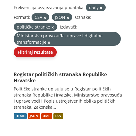
Frekvencija osvježavanja podataka:
daily
Formati:
CSV
JSON
Oznake:
političke stranke
Izdavači:
Ministarstvo pravosuđa, uprave i digitalne
transformacije
Filtriraj rezultate
Registar političkih stranaka Republike
Hrvatske
Političke stranke upisuju se u Registar političkih
stranaka Republike Hrvatske. Ministarstvo pravosuđa
i uprave vodi i Popis ustrojstvenih oblika političkih
stranaka. Zakonska...
HTML
JSON
XML
CSV