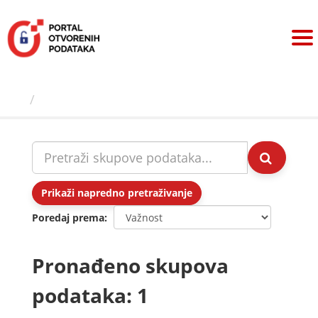
Preskoči
na
sadržaj
Skupovi podаtаkа
Prikaži napredno pretraživanje
Poredaj prema
Pronađeno skupova
podataka: 1