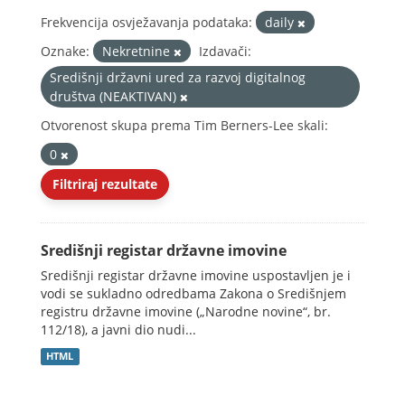
Frekvencija osvježavanja podataka:
daily
Oznake:
Nekretnine
Izdavači:
Središnji državni ured za razvoj digitalnog
društva (NEAKTIVAN)
Otvorenost skupa prema Tim Berners-Lee skali:
0
Filtriraj rezultate
Središnji registar državne imovine
Središnji registar državne imovine uspostavljen je i
vodi se sukladno odredbama Zakona o Središnjem
registru državne imovine („Narodne novine“, br.
112/18), a javni dio nudi...
HTML