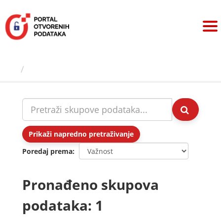
Preskoči
na
sadržaj
Skupovi podаtаkа
Prikaži napredno pretraživanje
Poredaj prema
Pronađeno skupova
podataka: 1