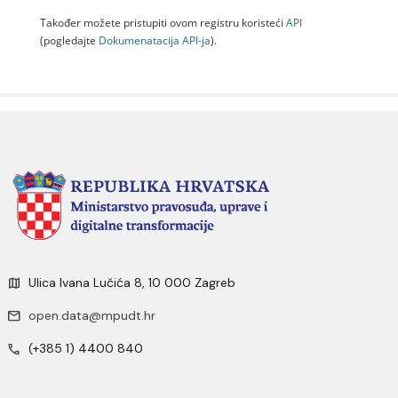
Također možete pristupiti ovom registru koristeći
API
(pogledajte
Dokumenаtаcijа API-jа
).