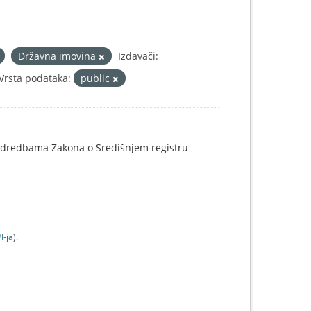
Državna imovina
Izdavači:
Vrsta podataka:
public
o odredbama Zakona o Središnjem registru
I-jа
).