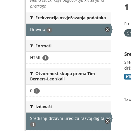
Nema stavki koje odgovaraju kriterijima
1
pretrage
Frekvencija osvježavanja podataka
Fre
Dnevno
1
S
Formati
Sr
HTML
1
Sre
drž
Otvorenost skupa prema Tim
HT
Berners-Lee skali
0
1
Tako
Izdavači
Središnji državni ured za razvoj digitalnog društv
1