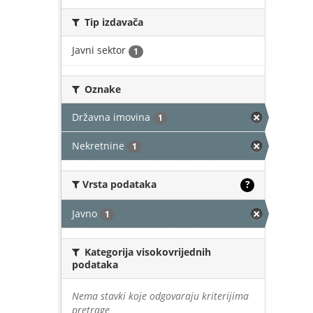
Tip izdavača
Javni sektor
1
Oznake
Državna imovina
1
Nekretnine
1
Vrsta podataka
?
Javno
1
Kategorija visokovrijednih
podataka
Nema stavki koje odgovaraju kriterijima
pretrage