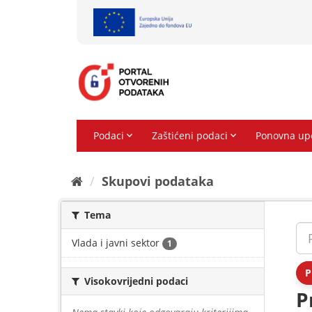
Preskoči
na
sadržaj
Skupovi podаtаkа
Tema
Vlada i javni sektor
1
P
Visokovrijedni podaci
P