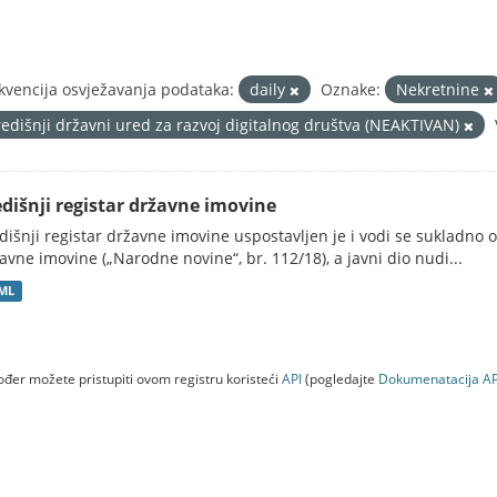
kvencija osvježavanja podataka:
daily
Oznake:
Nekretnine
redišnji državni ured za razvoj digitalnog društva (NEAKTIVAN)
edišnji registar državne imovine
dišnji registar državne imovine uspostavljen je i vodi se sukladn
avne imovine („Narodne novine“, br. 112/18), a javni dio nudi...
ML
đer možete pristupiti ovom registru koristeći
API
(pogledajte
Dokumenаtаcijа AP
a (NEAKTIVAN)