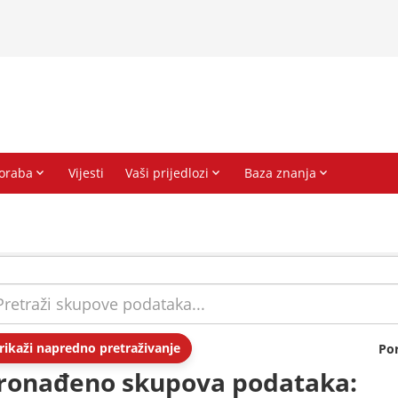
rikaži napredno pretraživanje
Po
ronađeno skupova podataka: