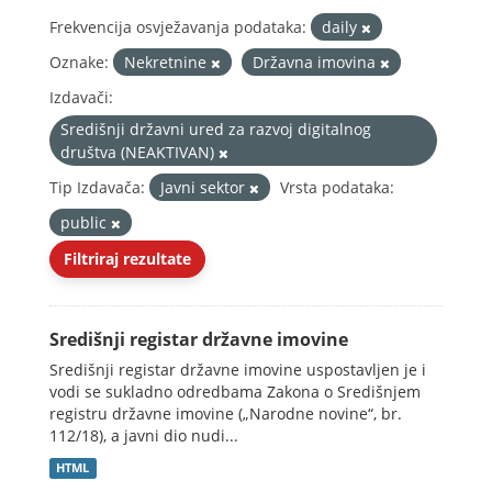
Frekvencija osvježavanja podataka:
daily
Oznake:
Nekretnine
Državna imovina
Izdavači:
Središnji državni ured za razvoj digitalnog
društva (NEAKTIVAN)
Tip Izdavača:
Javni sektor
Vrsta podataka:
public
Filtriraj rezultate
Središnji registar državne imovine
Središnji registar državne imovine uspostavljen je i
vodi se sukladno odredbama Zakona o Središnjem
registru državne imovine („Narodne novine“, br.
112/18), a javni dio nudi...
HTML