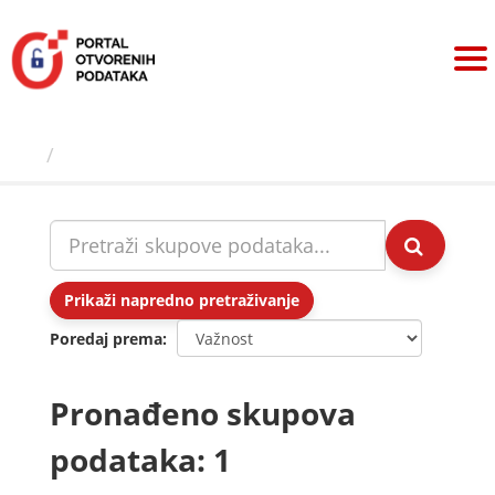
Preskoči
na
sadržaj
Skupovi podаtаkа
Prikaži napredno pretraživanje
Poredaj prema
Pronađeno skupova
podataka: 1