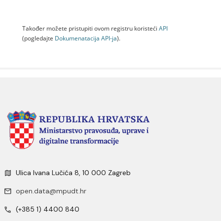
Također možete pristupiti ovom registru koristeći
API
(pogledajte
Dokumenаtаcijа API-jа
).