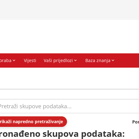
rikaži napredno pretraživanje
Po
ronađeno skupova podataka: