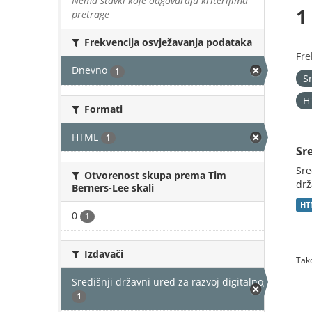
Nema stavki koje odgovaraju kriterijima
1
pretrage
Frekvencija osvježavanja podataka
Fre
Dnevno
1
S
H
Formati
HTML
1
Sr
Sre
Otvorenost skupa prema Tim
drž
Berners-Lee skali
HT
0
1
Izdavači
Tako
Središnji državni ured za razvoj digitalnog društv
1