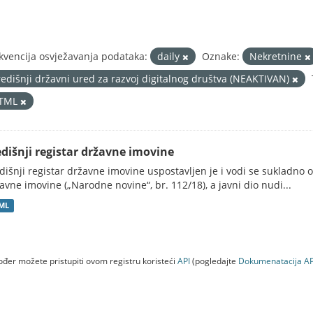
kvencija osvježavanja podataka:
daily
Oznake:
Nekretnine
redišnji državni ured za razvoj digitalnog društva (NEAKTIVAN)
TML
edišnji registar državne imovine
dišnji registar državne imovine uspostavljen je i vodi se sukladn
avne imovine („Narodne novine“, br. 112/18), a javni dio nudi...
ML
đer možete pristupiti ovom registru koristeći
API
(pogledajte
Dokumenаtаcijа AP
a (NEAKTIVAN)