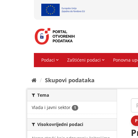
Preskoči
na
sadržaj
Skupovi podаtаkа
Tema
Vlada i javni sektor
1
P
Visokovrijedni podaci
P