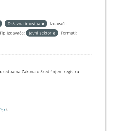
Državna imovina
Izdavači:
Tip Izdavača:
Javni sektor
Formati:
o odredbama Zakona o Središnjem registru
I-jа
).