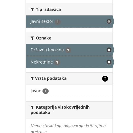
Tip izdavača
Javni sektor
1
Oznake
Državna imovina
1
Nekretnine
1
Vrsta podataka
?
Javno
1
Kategorija visokovrijednih
podataka
Nema stavki koje odgovaraju kriterijima
pretrage