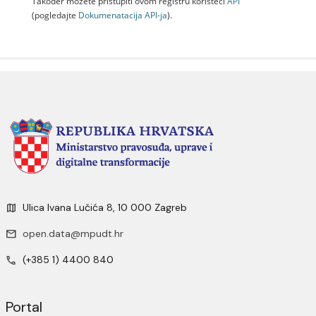
Također možete pristupiti ovom registru koristeći
API
(pogledajte
Dokumenаtаcijа API-jа
).