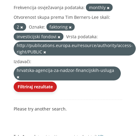
Frekvencija osvježavanja podataka:
monthly
Otvorenost skupa prema Tim Berners-Lee skali:
2
Oznake:
faktoring
investicijski fondovi
Vrsta podataka:
http://publications.europa.eu/resource/authority/access-
right/PUBLIC
Izdavači:
hrvatska-agencija-za-nadzor-financijskih-usluga
Filtriraj rezultate
Please try another search.