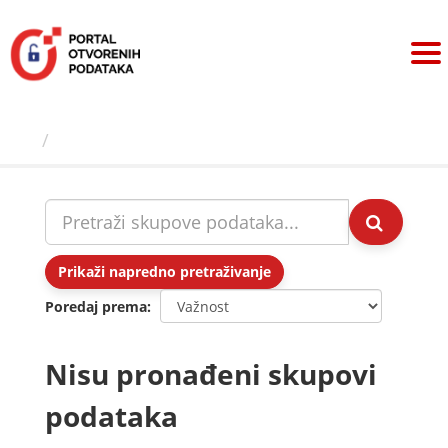
Preskoči
na
sadržaj
Skupovi podаtаkа
Prikaži napredno pretraživanje
Poredaj prema
Nisu pronađeni skupovi
podataka