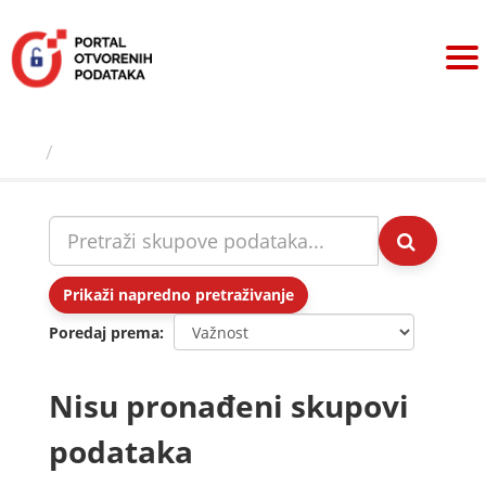
Preskoči
na
sadržaj
Skupovi podаtаkа
Prikaži napredno pretraživanje
Poredaj prema
Nisu pronađeni skupovi
podataka