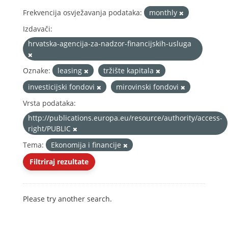
Frekvencija osvježavanja podataka:
monthly
Izdavači:
hrvatska-agencija-za-nadzor-financijskih-usluga
Oznake:
leasing
tržište kapitala
investicijski fondovi
mirovinski fondovi
Vrsta podataka:
http://publications.europa.eu/resource/authority/access-
right/PUBLIC
Tema:
Ekonomija i financije
Filtriraj rezultate
Please try another search.