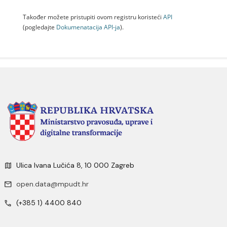
Također možete pristupiti ovom registru koristeći
API
(pogledajte
Dokumenаtаcijа API-jа
).