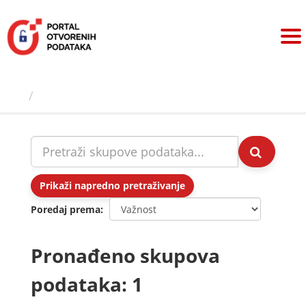
Preskoči
na
sadržaj
Skupovi podаtаkа
Prikaži napredno pretraživanje
Poredaj prema
Pronađeno skupova
podataka: 1