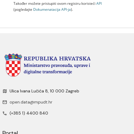
Također možete pristupiti ovom registru koristeći
API
(pogledajte
Dokumenаtаcijа API-jа
).