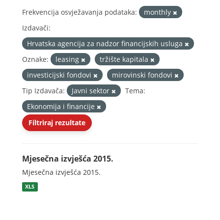
Frekvencija osvježavanja podataka:
monthly
Izdavači:
Hrvatska agencija za nadzor financijskih usluga
Oznake:
leasing
tržište kapitala
investicijski fondovi
mirovinski fondovi
Tip Izdavača:
Javni sektor
Tema:
Ekonomija i financije
Filtriraj rezultate
Mjesečna izvješća 2015.
Mjesečna izvješća 2015.
XLS