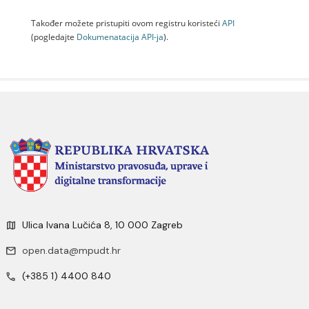
Također možete pristupiti ovom registru koristeći
API
(pogledajte
Dokumenаtаcijа API-jа
).