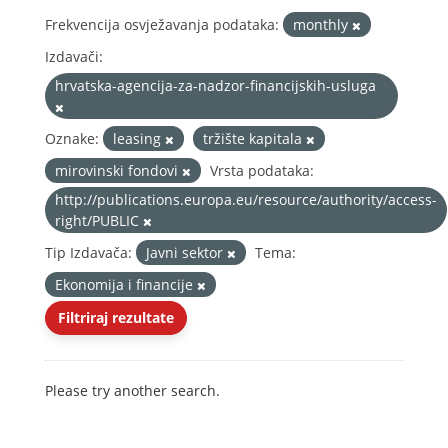
Frekvencija osvježavanja podataka:
monthly
Izdavači:
hrvatska-agencija-za-nadzor-financijskih-usluga
Oznake:
leasing
tržište kapitala
mirovinski fondovi
Vrsta podataka:
http://publications.europa.eu/resource/authority/access-
right/PUBLIC
Tip Izdavača:
Javni sektor
Tema:
Ekonomija i financije
Filtriraj rezultate
Please try another search.