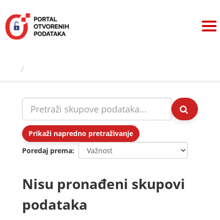
Preskoči
na
sadržaj
Skupovi podаtаkа
Prikaži napredno pretraživanje
Poredaj prema
Nisu pronađeni skupovi
podataka