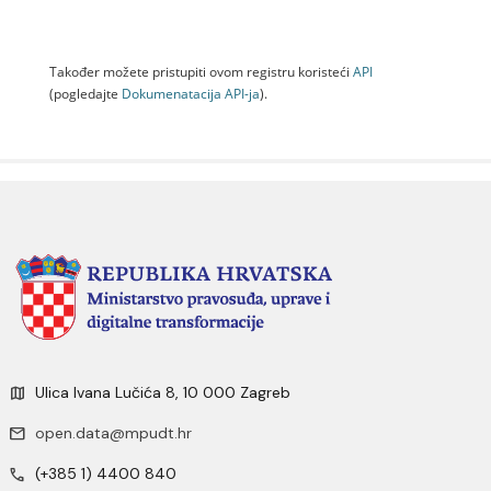
Također možete pristupiti ovom registru koristeći
API
(pogledajte
Dokumenаtаcijа API-jа
).