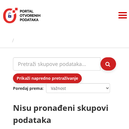
Preskoči
na
sadržaj
Skupovi podаtаkа
Prikaži napredno pretraživanje
Poredaj prema
Nisu pronađeni skupovi
podataka