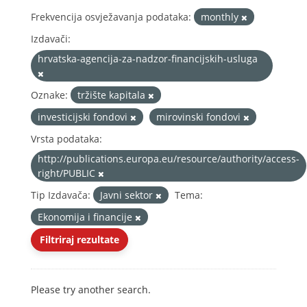
Frekvencija osvježavanja podataka:
monthly
Izdavači:
hrvatska-agencija-za-nadzor-financijskih-usluga
Oznake:
tržište kapitala
investicijski fondovi
mirovinski fondovi
Vrsta podataka:
http://publications.europa.eu/resource/authority/access-
right/PUBLIC
Tip Izdavača:
Javni sektor
Tema:
Ekonomija i financije
Filtriraj rezultate
Please try another search.