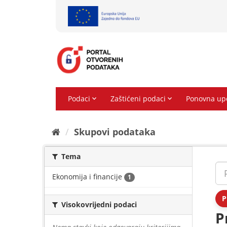
Preskoči
na
sadržaj
Skupovi podаtаkа
Tema
Ekonomija i financije
1
P
Visokovrijedni podaci
P