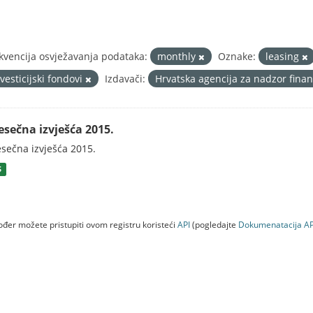
kvencija osvježavanja podataka:
monthly
Oznake:
leasing
vesticijski fondovi
Izdavači:
Hrvatska agencija za nadzor finan
esečna izvješća 2015.
sečna izvješća 2015.
S
đer možete pristupiti ovom registru koristeći
API
(pogledajte
Dokumenаtаcijа AP