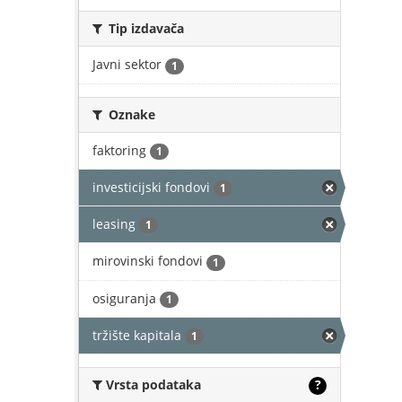
Tip izdavača
Javni sektor
1
Oznake
faktoring
1
investicijski fondovi
1
leasing
1
mirovinski fondovi
1
osiguranja
1
tržište kapitala
1
Vrsta podataka
?