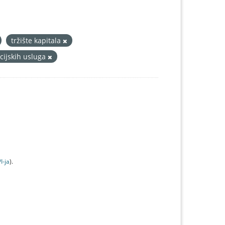
tržište kapitala
cijskih usluga
I-jа
).