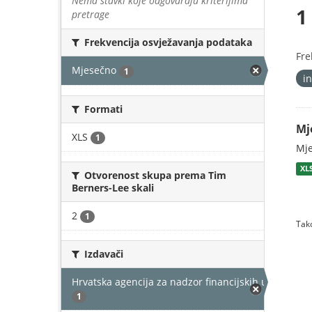
Nema stavki koje odgovaraju kriterijima
1
pretrage
Frekvencija osvježavanja podataka
Fre
Mjesečno
1
in
Formati
Mj
XLS
1
Mje
XL
Otvorenost skupa prema Tim
Berners-Lee skali
2
1
Tako
Izdavači
Hrvatska agencija za nadzor financijskih usluga
1