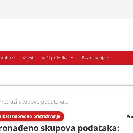
rikaži napredno pretraživanje
Po
ronađeno skupova podataka: