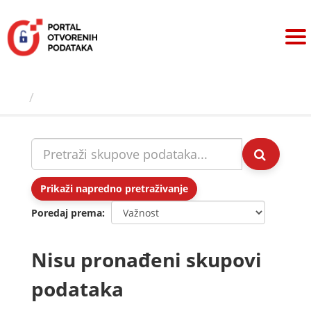
Preskoči
na
sadržaj
Skupovi podаtаkа
Prikaži napredno pretraživanje
Poredaj prema
Nisu pronađeni skupovi
podataka