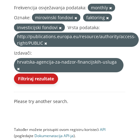
Frekvencija osvježavanja podataka:
monthly
Oznake:
mirovinski fondovi
faktoring
investicijski fondovi
Vrsta podataka:
http://publications.europa.eu/resource/authority/access-
right/PUBLIC
Izdavači:
hrvatska-agencija-za-nadzor-financijskih-usluga
Filtriraj rezultate
Please try another search.
Također možete pristupiti ovom registru koristeći
API
(pogledajte
Dokumenаtаcijа API-jа
).