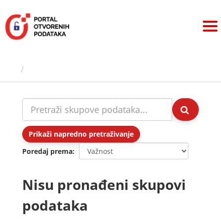
Preskoči
na
sadržaj
Skupovi podаtаkа
Prikaži napredno pretraživanje
Poredaj prema
Nisu pronađeni skupovi
podataka