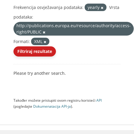
Frekvencija osvježavanja podataka:
yearly
Vrsta
podataka:
http://publications.europa.eu/resource/authority/access-
right/PUBLIC
Formati:
XML
Filtriraj rezultate
Please try another search.
Također možete pristupiti ovom registru koristeći
API
(pogledajte
Dokumenаtаcijа API-jа
).