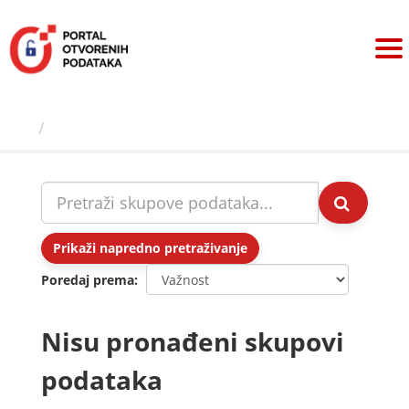
Preskoči
na
sadržaj
Skupovi podаtаkа
Prikaži napredno pretraživanje
Poredaj prema
Nisu pronađeni skupovi
podataka