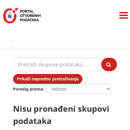
Preskoči
na
sadržaj
Skupovi podаtаkа
Prikaži napredno pretraživanje
Poredaj prema
Nisu pronađeni skupovi
podataka