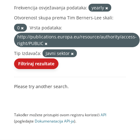
Frekvencija osvježavanja podataka:
yearly
Otvorenost skupa prema Tim Berners-Lee skali:
0
Vrsta podataka:
http://publications.europa.eu/resource/authority/access-
right/PUBLIC
Tip Izdavača:
Javni sektor
Filtriraj rezultate
Please try another search.
Također možete pristupiti ovom registru koristeći
API
(pogledajte
Dokumenаtаcijа API-jа
).